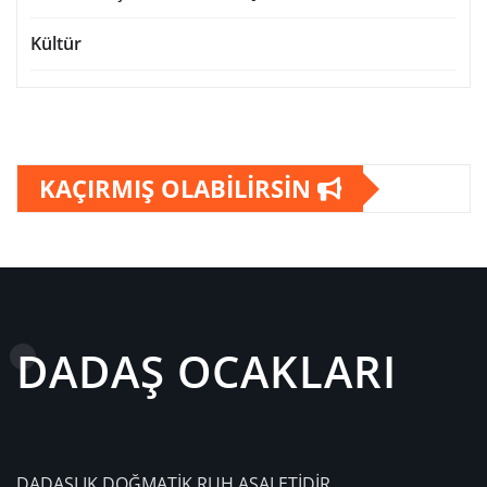
Kültür
KAÇIRMIŞ OLABİLİRSİN
DADAŞ OCAKLARI
DADAŞLIK DOĞMATİK RUH ASALETİDİR