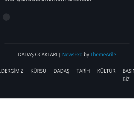
DADAŞ OCAKLARI
|
NewsExo
by
ThemeArile
.DERGİMİZ
KÜRSÜ
DADAŞ
TARİH
KÜLTÜR
BASI
BİZ