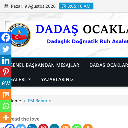
Skip
Pazar, 9 Ağustos 2026
8:05:17 AM
to
content
GENEL BAŞKANDAN MESAJLAR
DADAŞ OCAKLARI
GALERİ
YAZARLARINIZ
Home
EM Reports
Spread the love