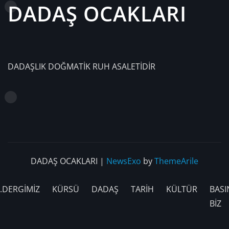
DADAŞ OCAKLARI
DADAŞLIK DOĞMATİK RUH ASALETİDİR
DADAŞ OCAKLARI
|
NewsExo
by
ThemeArile
.DERGİMİZ
KÜRSÜ
DADAŞ
TARİH
KÜLTÜR
BASI
BİZ