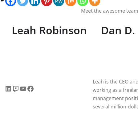
Meet the awesome team
Leah Robinson
Dan D.
Leah is the CEO an
LinkedIn
Twitch
YouTube
Facebook
working as a freela
management positi
several million-dol