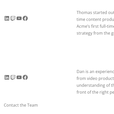
Thomas started out 
LinkedIn
Twitch
YouTube
Facebook
time content produ
Acme’s first full-t
strategy from the 
Dan is an experienc
LinkedIn
Twitch
YouTube
Facebook
from video product
understanding of th
front of the right 
Contact the Team