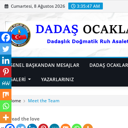
Skip
Cumartesi, 8 Ağustos 2026
3:35:48 AM
to
content
GENEL BAŞKANDAN MESAJLAR
DADAŞ OCAKLARI
GALERİ
YAZARLARINIZ
Home
Meet the Team
Spread the love