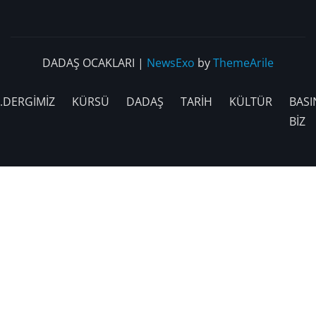
DADAŞ OCAKLARI
|
NewsExo
by
ThemeArile
.DERGİMİZ
KÜRSÜ
DADAŞ
TARİH
KÜLTÜR
BASI
BİZ