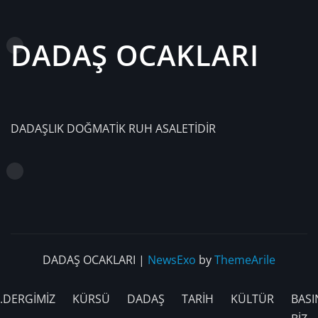
DADAŞ OCAKLARI
DADAŞLIK DOĞMATİK RUH ASALETİDİR
DADAŞ OCAKLARI
|
NewsExo
by
ThemeArile
.DERGİMİZ
KÜRSÜ
DADAŞ
TARİH
KÜLTÜR
BASI