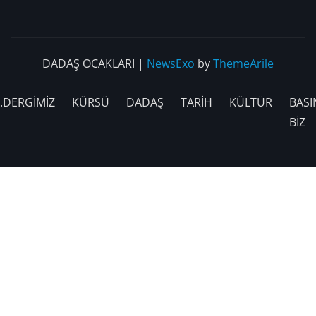
DADAŞ OCAKLARI
|
NewsExo
by
ThemeArile
.DERGİMİZ
KÜRSÜ
DADAŞ
TARİH
KÜLTÜR
BASI
BİZ