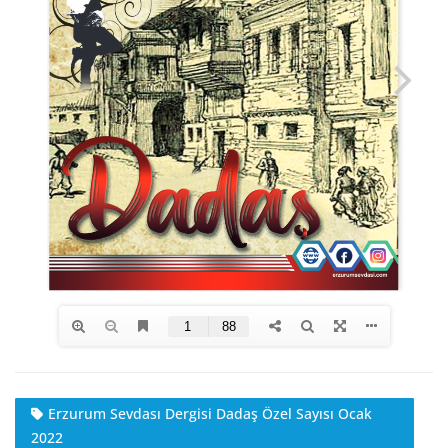
Erzurum Sevdası Dergisi Dadaş Özel Sayısı Ocak
2022