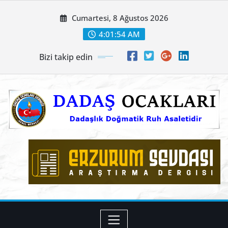
Skip
Cumartesi, 8 Ağustos 2026
to
content
4:01:57 AM
Bizi takip edin