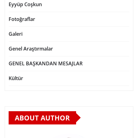
Eyyüp Coşkun
Fotoğraflar
Galeri
Genel Araştırmalar
GENEL BAŞKANDAN MESAJLAR
Kültür
ABOUT AUTHOR