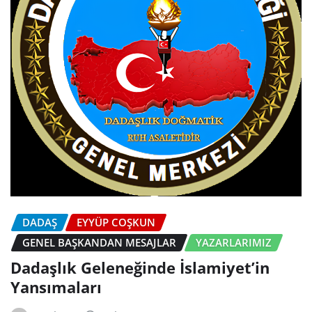
DADAŞ
EYYÜP COŞKUN
GENEL BAŞKANDAN MESAJLAR
YAZARLARIMIZ
Dadaşlık Geleneğinde İslamiyet’in
Yansımaları