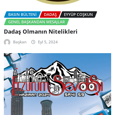
BASIN BÜLTENI
DADAŞ
EYYÜP COŞKUN
GENEL BAŞKANDAN MESAJLAR
Dadaş Olmanın Nitelikleri
Başkan
Eyl 5, 2024