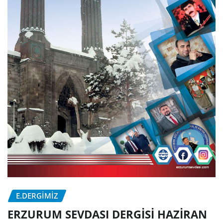
E.DERGIMIZ
ERZURUM SEVDASI DERGİSİ HAZİRAN