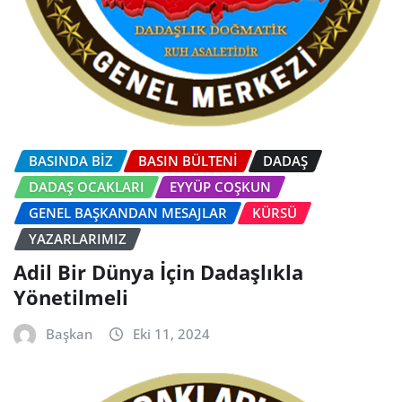
BASINDA BİZ
BASIN BÜLTENI
DADAŞ
DADAŞ OCAKLARI
EYYÜP COŞKUN
GENEL BAŞKANDAN MESAJLAR
KÜRSÜ
YAZARLARIMIZ
Adil Bir Dünya İçin Dadaşlıkla
Yönetilmeli
Başkan
Eki 11, 2024