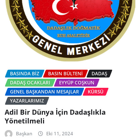
BASINDA BİZ
BASIN BÜLTENI
DADAŞ
DADAŞ OCAKLARI
EYYÜP COŞKUN
GENEL BAŞKANDAN MESAJLAR
KÜRSÜ
YAZARLARIMIZ
Adil Bir Dünya İçin Dadaşlıkla
Yönetilmeli
Başkan
Eki 11, 2024