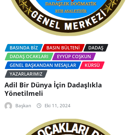
BASINDA BİZ
BASIN BÜLTENI
DADAŞ
DADAŞ OCAKLARI
EYYÜP COŞKUN
GENEL BAŞKANDAN MESAJLAR
KÜRSÜ
YAZARLARIMIZ
Adil Bir Dünya İçin Dadaşlıkla
Yönetilmeli
Başkan
Eki 11, 2024