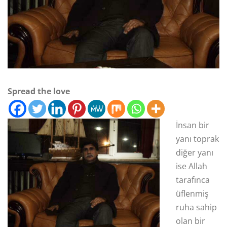
Spread the love
İnsan bir
yanı toprak
diğer yanı
ise Allah
tarafınca
üflenmiş
ruha sahip
olan bir