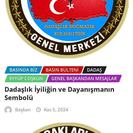
BASINDA BİZ
BASIN BÜLTENI
DADAŞ
EYYÜP COŞKUN
GENEL BAŞKANDAN MESAJLAR
Dadaşlık İyiliğin ve Dayanışmanın
Sembolü
Başkan
Kas 5, 2024